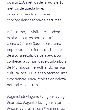
possui 100 metros de largura e 15 
metros de queda livre, 
proporcionando uma visão 
espetacular da força da natureza.
Além disso, os visitantes podem 
explorar outros pontos turísticos, 
como o Cânion Sussuapara, uma 
impressionante fenda de 12 metros 
de altura esculpida pela água, ou 
conhecer a comunidade quilombola 
de Mumbuca, mergulhando na rica 
cultura local. O Jalapão oferece uma 
experiência única, repleta de beleza 
natural e aventura.
#agenciadeviagens
#viagens
#viagem
#curitiba
#agentedeviagens
#turismo
#viajar
#viajarfazbem
#viajarépreciso